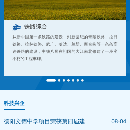
铁路综合
从新中国第一条铁路的建设，到新世纪的青藏铁路、拉日
铁路、拉林铁路、武广、哈达、兰新、商合杭等一条条高
速铁路的建设，中铁八局在祖国的大江南北修建了一座座
不朽的工程丰碑。
科技兴企
德阳文德中学项目荣获第四届建筑工程项目质量管理标准化技术竞赛三等成果
08-04