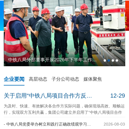
罗田郎赴成都市域铁路项目经理部讲授学习教育专题党课并开展调研督导
企业要闻
高层动态
子分公司动态
媒体聚焦
关于启用“中铁八局项目合作方反馈意见处理平台”的公告
12-29
为及时、快速、有效解决各合作方实际问题，确保现场高效、顺畅运
行，实现双方互利共赢，集团公司建立并启用了“中铁八局项目合作
方反馈意见处理平台”，现就平台如何运作说明进行公告。
- 中铁八局党委举办树立和践行正确政绩观学习教育读书班（第五期）暨理论学习中心组集中学习会
2026-08-03