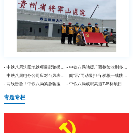
- 中铁八局沈阳地铁项目部驰援沈阳地铁防汛抢险获表扬
- 中铁八局驰援广西抢险收到多封表扬信
- 中铁八局电务公司应对台风表现突出获业主单位感谢信
- 闻“汛”而动显担当 驰援一线践初心
- 两线告急！中铁八局紧急驰援广西铁路汛情抢险
- 中铁八局成峨高速TJ5标项目部紧急驰援乐山市强降雨救援
专题专栏