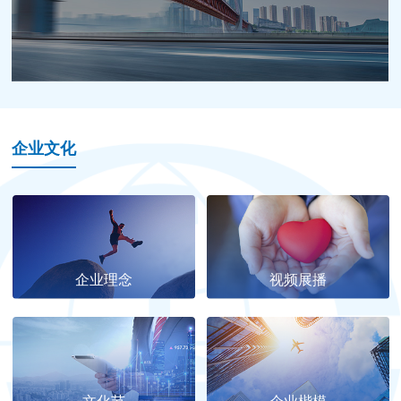
企业文化
企业理念
视频展播