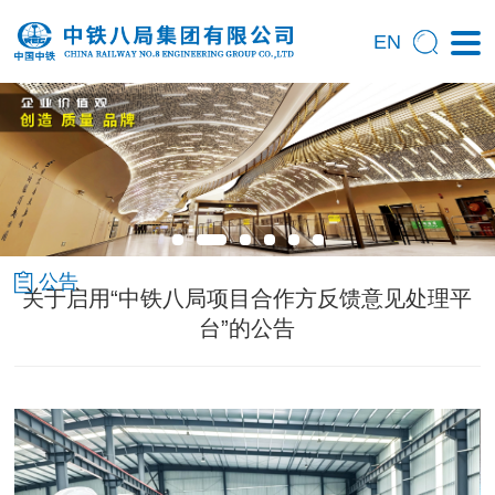
EN
公告
关于启用“中铁八局项目合作方反馈意见处理平
台”的公告