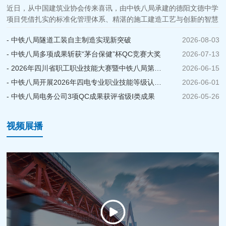
近日，从中国建筑业协会传来喜讯，由中铁八局承建的德阳文德中学
项目凭借扎实的标准化管理体系、精湛的施工建造工艺与创新的智慧
建造实践，荣获第四届建筑工程项目质量管理标准化技术竞赛三等成
- 中铁八局隧道工装自主制造实现新突破
2026-08-03
果。
- 中铁八局多项成果斩获“茅台保健”杯QC竞赛大奖
2026-07-13
- 2026年四川省职工职业技能大赛暨中铁八局第四届BIM大赛在黔成功举办
2026-06-15
- 中铁八局开展2026年四电专业职业技能等级认定工作
2026-06-01
- 中铁八局电务公司3项QC成果获评省级Ⅰ类成果
2026-05-26
视频展播