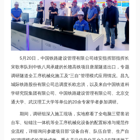
5月20日，中国铁路建设管理有限公司雄安指挥部
指挥长
宋歌
率队到
中铁八局承建的长赣高铁项目
唐屋隧道出口，专题
调研隧道全工序机械化施工及“三自”管理模式应用情况。
昌九
城际铁路股份
有限
公司总调度长欧忠洪，以及
来自
中国铁道科
学研究院集团有限公司、中国铁路建设管理有限公司、北京交
通大学、武汉理工大学
等单位的
20余专家学者参加调研。
期间，
调研组
深入
施工现场，实地察看了全电脑三臂凿岩
台车、钻锚注一体机等全工序机械化设备的配置标准与规范作
业流程，详细询问参建项目部
“设备自有、队伍自管、生产自
控”管理模式的落地成效，重点关注信息化平台2.0在隧道施工