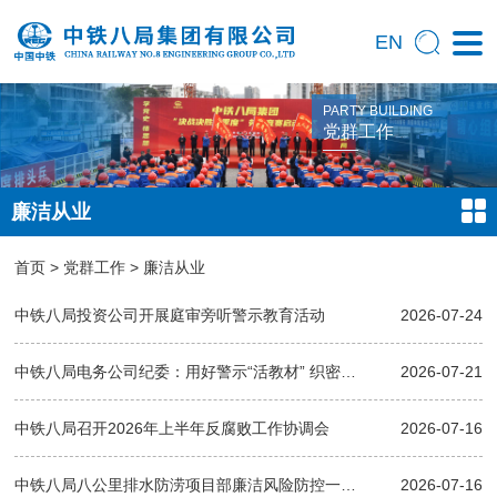
EN
PARTY BUILDING
党群工作
廉洁从业
首页
>
党群工作
>
廉洁从业
中铁八局投资公司开展庭审旁听警示教育活动
2026-07-24
中铁八局电务公司纪委：用好警示“活教材” 织密廉洁“防护网”
2026-07-21
中铁八局召开2026年上半年反腐败工作协调会
2026-07-16
中铁八局八公里排水防涝项目部廉洁风险防控一线纪实
2026-07-16